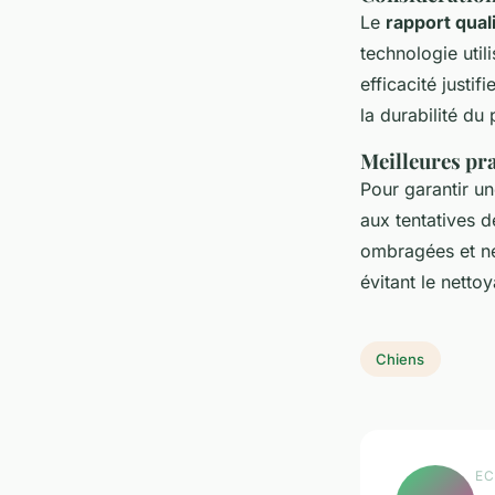
Le
rapport qual
technologie util
efficacité justi
la durabilité du
Meilleures pra
Pour garantir u
aux tentatives 
ombragées et ne
évitant le netto
Chiens
EC