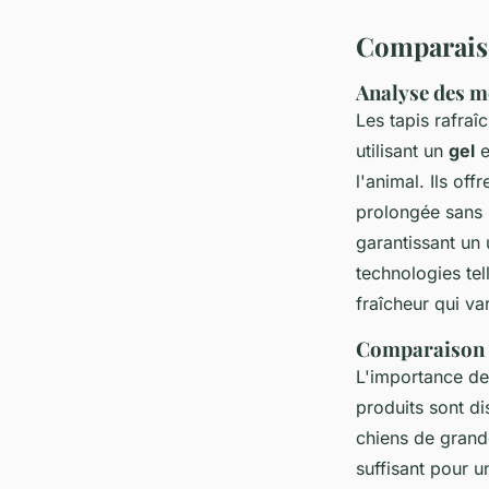
Comparaiso
Analyse des mo
Les tapis rafraî
utilisant un
gel
e
l'animal. Ils off
prolongée sans 
garantissant un 
technologies tel
fraîcheur qui va
Comparaison d
L'importance de
produits sont di
chiens de grande
suffisant pour u