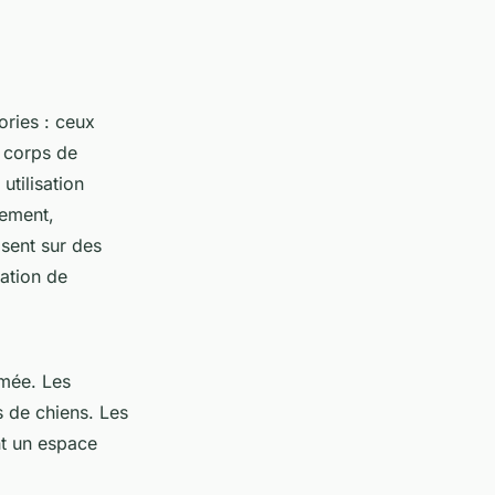
ories : ceux
u corps de
utilisation
uement,
osent sur des
sation de
imée. Les
s de chiens. Les
nt un espace