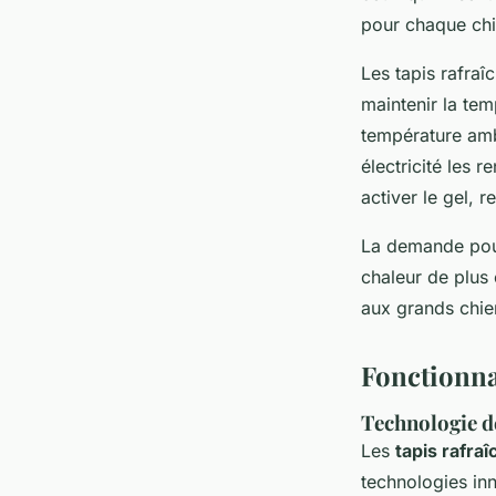
pour chaque chi
Les tapis rafra
maintenir la te
température ambi
électricité les 
activer le gel, r
La demande pour
chaleur de plus 
aux grands chien
Fonctionnal
Technologie d
Les
tapis rafraî
technologies in