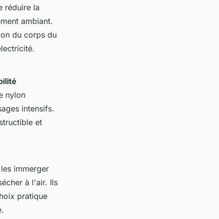
e réduire la
nement ambiant.
sion du corps du
ectricité.
ilité
e nylon
ages intensifs.
structible et
de les immerger
cher à l'air. Ils
choix pratique
e.