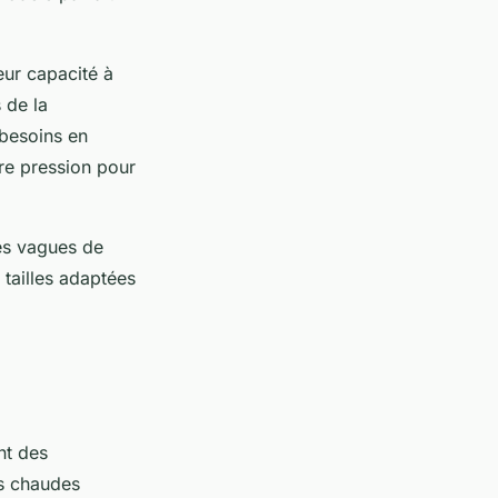
eur capacité à
 de la
 besoins en
ère pression pour
es vagues de
 tailles adaptées
nt des
es chaudes