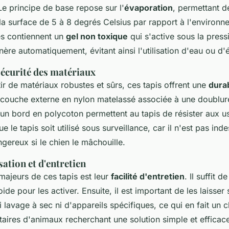
Le principe de base repose sur l'
évaporation
, permettant d
la surface de 5 à 8 degrés Celsius par rapport à l'environ
s contiennent un
gel non toxique
qui s'active sous la pres
nère automatiquement, évitant ainsi l'utilisation d'eau ou d'él
sécurité des matériaux
ir de matériaux robustes et sûrs, ces tapis offrent une
durab
 couche externe en nylon matelassé associée à une doublur
un bord en polycoton permettent au tapis de résister aux us
que le tapis soit utilisé sous surveillance, car il n'est pas inde
ngereux si le chien le mâchouille.
isation et d'entretien
majeurs de ces tapis est leur
facilité d'entretien
. Il suffit 
ide pour les activer. Ensuite, il est important de les laisser sé
i lavage à sec ni d'appareils spécifiques, ce qui en fait un 
taires d'animaux recherchant une solution simple et efficac