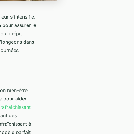
eur s'intensifie.
 pour assurer le
e un répit
 Plongeons dans
 journées
on bien-être.
e pour aider
 rafraichissant
rant des
afraîchissant à
modèle parfait