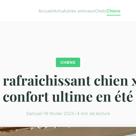
Accueil
Actu
Autres animaux
Chats
Chiens
CHIENS
 rafraichissant chien xx
confort ultime en été
Samuel
•
19 février 2025
•
4 min de lecture