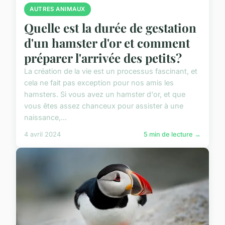
AUTRES ANIMAUX
Quelle est la durée de gestation
d'un hamster d'or et comment
préparer l'arrivée des petits?
La création de la vie est un processus fascinant, et
cela ne fait pas exception pour nos amis les
hamsters. Si vous avez un hamster d'or, et que
vous êtes assez chanceux pour assister à une
naissance,...
4 avril 2024
5 min de lecture →