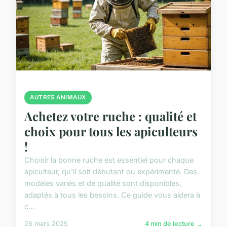
AUTRES ANIMAUX
Achetez votre ruche : qualité et
choix pour tous les apiculteurs
!
Choisir la bonne ruche est essentiel pour chaque
apiculteur, qu'il soit débutant ou expérimenté. Des
modèles variés et de qualité sont disponibles,
adaptés à tous les besoins. Ce guide vous aidera à
c...
26 mars 2025
4 min de lecture →